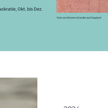
kratie, Okt. bis Dez.
Foto von Etienne Girardet auf Unsplash